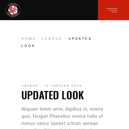
HOME
LEAGUE
UPDATED
LOOK
LEAGUE
13 JANVIER 2020
UPDATED LOOK
Aliquam lorem ante, dapibus in, viverra
quis, feugiat Phasellus viverra nulla ut
metus varius laoreet srtrum aenean