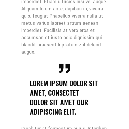
imperdiet. Etiam ultricies nisi vel augue.
Aliquam lorem ante, dapibus in, viverra
quis, feugiat Phasellus viverra nulla ut
metus varius laoreet srtrum aenean
imperdiet. Facilisis at vero eros et
accumsan et iusto odio dignissim qui
blandit praesent luptatum zril delenit
augue.
LOREM IPSUM DOLOR SIT
AMET, CONSECTET
DOLOR SIT AMET OUR
ADIPISCING ELIT.
Curabitur at fermentum purus. Interdum