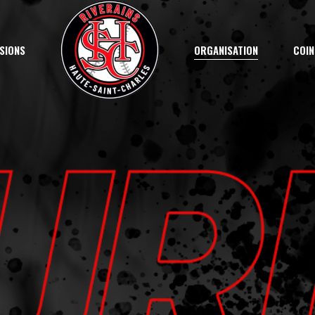
on Saison
RallyeCap
Votre Comité
En
ISIONS
ORGANISATION
COIN
7UA
Activités
Pr
 Marqueur
9U (Atome)
Commandite
Mé
11U (Moustique)
Discipline
Rè
lyeCap
Votre Comité
Entr
n
13U (Peewee)
Terrains
A
Activités
Pra
iver
15U (Bantam)
Nos Champions
 (Atome)
Commandite
Mét
é – La Relève
18U (Midget)
Temple de la Renom
U (Moustique)
Discipline
Règ
Junior
U (Peewee)
Terrains
U (Bantam)
Nos Champions
ève
 (Midget)
Temple de la Renomm