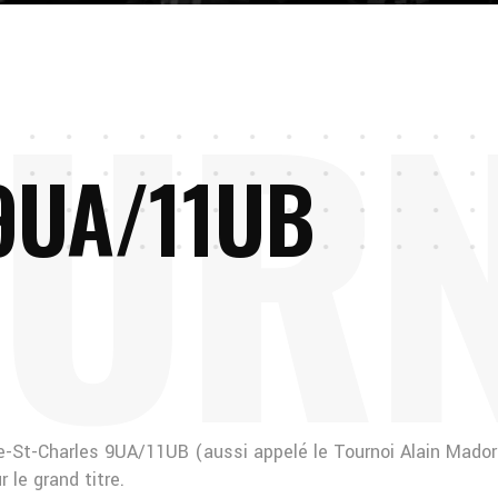
U
R
9UA/11UB
ute-St-Charles 9UA/11UB (aussi appelé le Tournoi Alain Mado
 le grand titre.