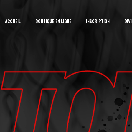
Inscripti
ACCUEIL
BOUTIQUE EN LIGNE
INSCRIPTION
DIV
AA
Arbitre &
Féminin
Inscription Saison
Ral
Évaluatio
AA
7U
Camp d’H
Arbitre & Marqueur
9U
Camp d’Ét
Féminin
11
Évaluation
13
Camp d’Hiver
15
Camp d’Été – La Rel
18U