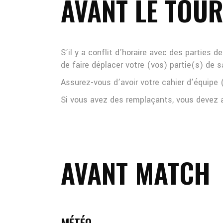
AVANT LE TOU
S’il y a conflit d’horaire avec des parties
de faire déplacer votre (vos) partie(s) de s
Assurez-vous d’avoir votre cahier d’équipe (
Si vous avez des remplaçants, vous devez al
AVANT MATCH
MÉTÉO