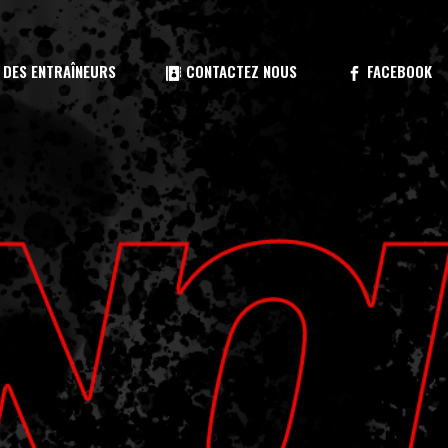
traîneur
 DES ENTRAÎNEURS
CONTACTEZ NOUS
FACEBOOK
atique
téo
glements 2026
aîneur
tique
éo
mée
lements 2026
ée