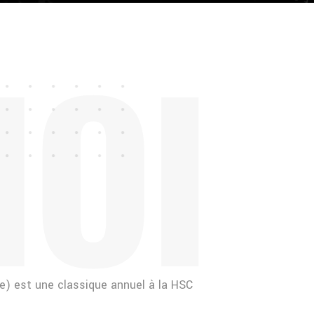
N
O
I
re) est une classique annuel à la HSC