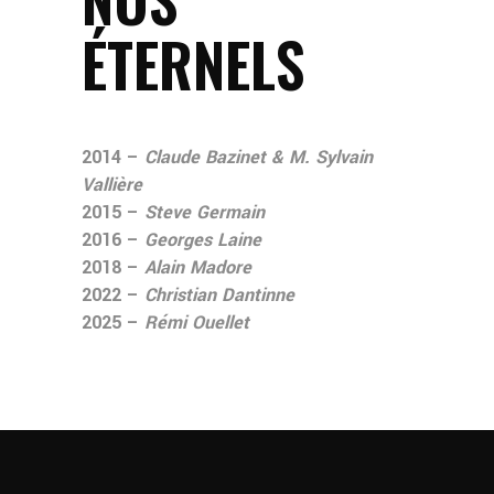
ÉTERNELS
2014 –
Claude Bazinet & M. Sylvain
Vallière
2015 –
Steve Germain
2016 –
Georges Laine
2018 –
Alain Madore
2022 –
Christian Dantinne
2025 –
Rémi Ouellet