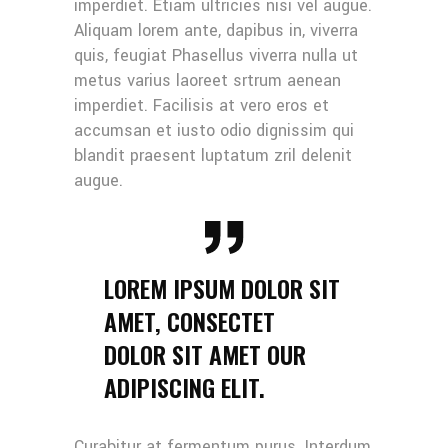
imperdiet. Etiam ultricies nisi vel augue.
Aliquam lorem ante, dapibus in, viverra
quis, feugiat Phasellus viverra nulla ut
metus varius laoreet srtrum aenean
imperdiet. Facilisis at vero eros et
accumsan et iusto odio dignissim qui
blandit praesent luptatum zril delenit
augue.
LOREM IPSUM DOLOR SIT
AMET, CONSECTET
DOLOR SIT AMET OUR
ADIPISCING ELIT.
Curabitur at fermentum purus. Interdum