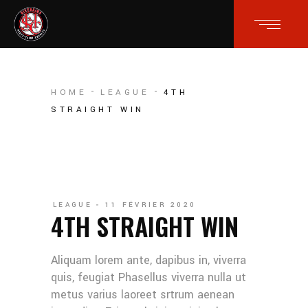
HOME
LEAGUE
4TH
STRAIGHT WIN
LEAGUE
11 FÉVRIER 2020
4TH STRAIGHT WIN
Aliquam lorem ante, dapibus in, viverra
quis, feugiat Phasellus viverra nulla ut
metus varius laoreet srtrum aenean