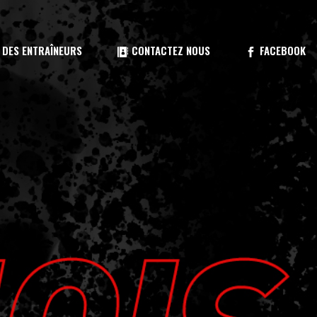
traîneur
 DES ENTRAÎNEURS
CONTACTEZ NOUS
FACEBOOK
atique
téo
glements 2026
aîneur
tique
éo
mée
lements 2026
ée