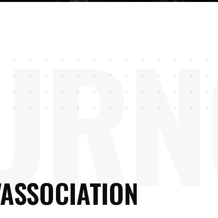
U
R
N
'ASSOCIATION