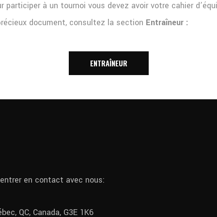
ur participer à un tournoi vous devez avoir votre cahier d’éq
 précieux document, consultez la section
Entraîneur :
ENTRAÎNEUR
 entrer en contact avec nous:
uébec, QC, Canada, G3E 1K6