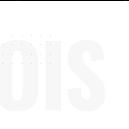
O
I
S