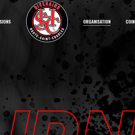
on Saison
RallyeCap
Votre Comité
En
ISIONS
ORGANISATION
COIN
7UA
Activités
Pr
 Marqueur
9U (Atome)
Commandite
Mé
11U (Moustique)
Discipline
Rè
lyeCap
Votre Comité
Entr
n
13U (Peewee)
Terrains
A
Activités
Pra
iver
15U (Bantam)
Nos Champions
 (Atome)
Commandite
Mét
é – La Relève
18U (Midget)
Temple de la Renom
U (Moustique)
Discipline
Règ
Junior
U (Peewee)
Terrains
U (Bantam)
Nos Champions
ève
 (Midget)
Temple de la Renomm