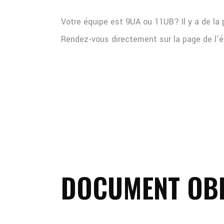
Votre équipe est 9UA ou 11UB? Il y a de la 
Rendez-vous directement sur la page de l’
DOCUMENT OBL