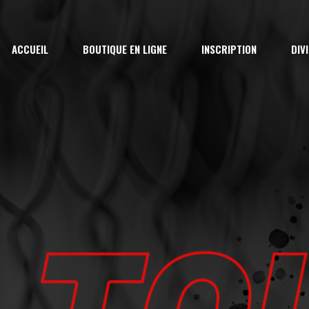
Inscripti
ACCUEIL
BOUTIQUE EN LIGNE
INSCRIPTION
DIV
AA
Arbitre &
Féminin
Inscription Saison
Ral
Évaluatio
AA
7U
Camp d’H
Arbitre & Marqueur
9U
Camp d’Ét
Féminin
11
Évaluation
13
Camp d’Hiver
15
Camp d’Été – La Rel
18U