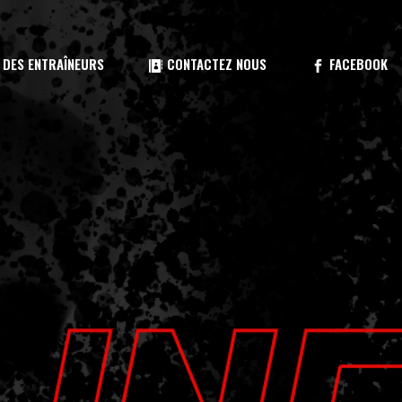
traîneur
 DES ENTRAÎNEURS
CONTACTEZ NOUS
FACEBOOK
atique
téo
glements 2026
aîneur
tique
éo
mée
lements 2026
ée