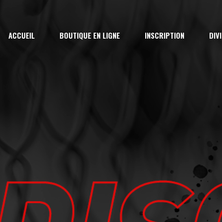
Inscripti
ACCUEIL
BOUTIQUE EN LIGNE
INSCRIPTION
DIV
AA
Arbitre &
Féminin
Inscription Saison
Ral
Évaluatio
AA
7U
Camp d’H
Arbitre & Marqueur
9U
Camp d’Ét
Féminin
11
Évaluation
13
Camp d’Hiver
15
Camp d’Été – La Rel
18U