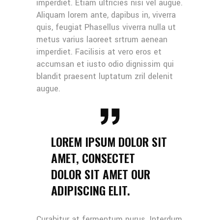
imperdiet. Etiam ultricies nisi vel augue.
Aliquam lorem ante, dapibus in, viverra
quis, feugiat Phasellus viverra nulla ut
metus varius laoreet srtrum aenean
imperdiet. Facilisis at vero eros et
accumsan et iusto odio dignissim qui
blandit praesent luptatum zril delenit
augue.
LOREM IPSUM DOLOR SIT
AMET, CONSECTET
DOLOR SIT AMET OUR
ADIPISCING ELIT.
Curabitur at fermentum purus. Interdum