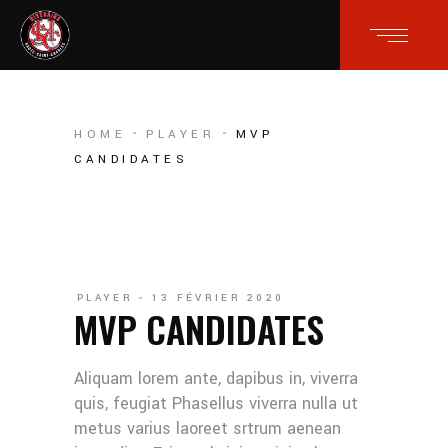
HOME
PLAYER
MVP
CANDIDATES
PLAYER
13 FÉVRIER 2020
MVP CANDIDATES
Aliquam lorem ante, dapibus in, viverra
quis, feugiat Phasellus viverra nulla ut
metus varius laoreet srtrum aenean