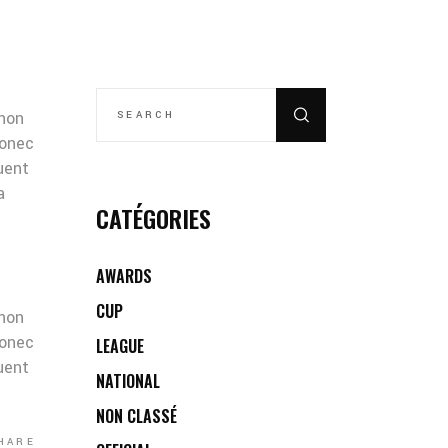
SEARCH
FOR:
 non
Donec
quent
a
CATÉGORIES
AWARDS
CUP
 non
Donec
LEAGUE
quent
NATIONAL
NON CLASSÉ
HARE