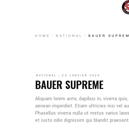
BOUTIQUE EN LIGNE
INSCRIPTION
DIVISIONS
Inscripti
AA
Inscription Saison
RallyeCap
HOME
NATIONAL
BAUER SUPRE
Arbitre &
AA
7UA
Féminin
Arbitre & Marqueur
9U (Atome)
Évaluatio
01
Féminin
11U (Moustique)
Camp d’H
NATIONAL
24 JANVIER 2020
Évaluation
13U (Peewee)
BAUER SUPREME
Camp d’Ét
Camp d’Hiver
15U (Bantam)
Aliquam lorem ante, dapibus in, viverra quis
Camp d’Été – La Relève
18U (Midget)
aenean imperdiet. Etiam ultricies nisi vel au
Junior
Phasellus viverra nulla ut metus varius lao
et iusto odio dignissim qui blandit praesent