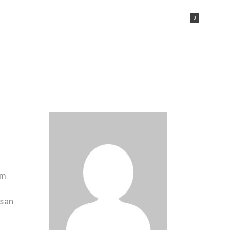
NTACTEZ NOUS
FACEBOOK
CART
0
îneur
No products in the cart.
que
No products in the cart.
o
ements 2026
e
um
msan