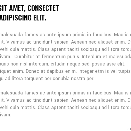
SIT AMET, CONSECTET
DIPISCING ELIT.
 malesuada fames ac ante ipsum primis in faucibus. Mauris
elit. Vivamus ac tincidunt sapien. Aenean nec aliquet enim. 
 vehi cula mattis. Class aptent taciti sociosqu ad litora tor
sivam. Curabitur at fermentum purus. Interdum et malesuad
ris non nisl interdum, citudin neque sed, posue asre elit.
quet enim. Donec at dapibus enim. Integer etrn is vel turpis
u ad litora torquent per conubia nostra per.
 malesuada fames ac ante ipsum primis in faucibus. Mauris
elit. Vivamus ac tincidunt sapien. Aenean nec aliquet enim. 
 vehi cula mattis. Class aptent taciti sociosqu ad litora tor
sivam.
S