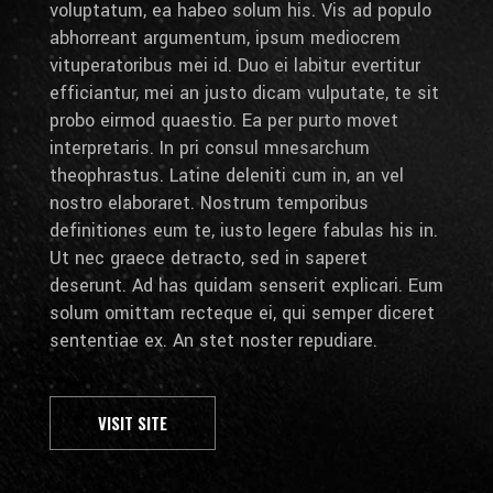
voluptatum, ea habeo solum his. Vis ad populo
abhorreant argumentum, ipsum mediocrem
vituperatoribus mei id. Duo ei labitur evertitur
efficiantur, mei an justo dicam vulputate, te sit
probo eirmod quaestio. Ea per purto movet
interpretaris. In pri consul mnesarchum
theophrastus. Latine deleniti cum in, an vel
nostro elaboraret. Nostrum temporibus
definitiones eum te, iusto legere fabulas his in.
Ut nec graece detracto, sed in saperet
deserunt. Ad has quidam senserit explicari. Eum
solum omittam recteque ei, qui semper diceret
sententiae ex. An stet noster repudiare.
VISIT SITE