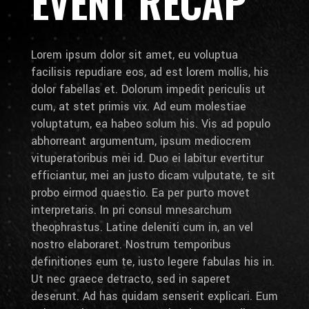
EVENT RECAP
Lorem ipsum dolor sit amet, eu voluptua
facilisis repudiare eos, ad est lorem mollis, his
dolor fabellas et. Dolorum impedit periculis ut
cum, at stet primis vix. Ad eum molestiae
voluptatum, ea habeo solum his. Vis ad populo
abhorreant argumentum, ipsum mediocrem
vituperatoribus mei id. Duo ei labitur evertitur
efficiantur, mei an justo dicam vulputate, te sit
probo eirmod quaestio. Ea per purto movet
interpretaris. In pri consul mnesarchum
theophrastus. Latine deleniti cum in, an vel
nostro elaboraret. Nostrum temporibus
definitiones eum te, iusto legere fabulas his in.
Ut nec graece detracto, sed in saperet
deserunt. Ad has quidam senserit explicari. Eum