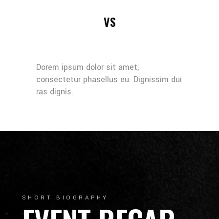
VS
Dorem ipsum dolor sit amet,
consectetur phasellus eu. Dignissim dui
ras dignis.
SHORT BIOGRAPHY