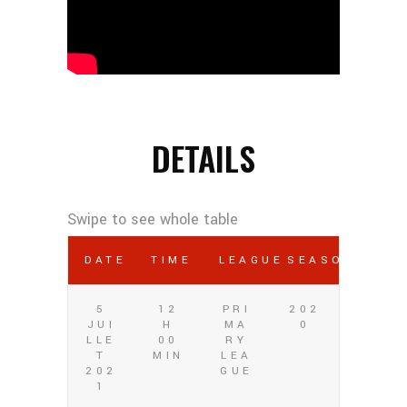
DETAILS
DATE
TIME
LEAGUE
SEASON
5
12
PRI
202
JUI
H
MA
0
LLE
00
RY
T
MIN
LEA
202
GUE
1